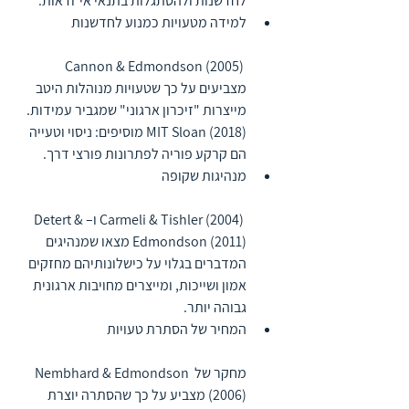
לחדשנות ולהסתגלות בתנאי אי־ודאות.
למידה מטעויות כמנוע לחדשנות
 Cannon & Edmondson (2005) 
מצביעים על כך שטעויות מנוהלות היטב 
מייצרות "זיכרון ארגוני" שמגביר עמידות. 
MIT Sloan (2018) מוסיפים: ניסוי וטעייה 
הם קרקע פוריה לפתרונות פורצי דרך.
מנהיגות שקופה
 Carmeli & Tishler (2004) ו–Detert & 
Edmondson (2011) מצאו שמנהיגים 
המדברים בגלוי על כישלונותיהם מחזקים 
אמון ושייכות, ומייצרים מחויבות ארגונית 
גבוהה יותר.
המחיר של הסתרת טעויות
מחקר של Nembhard & Edmondson 
(2006) מצביע על כך שהסתרה יוצרת 