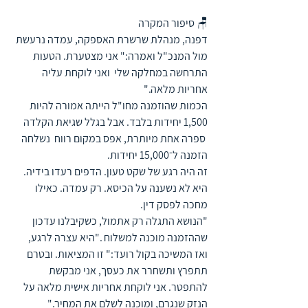
🪑 סיפור המקרה
דפנה, מנהלת שרשרת האספקה, עמדה נרעשת 
מול המנכ"ל ואמרה:" אני מצטערת. הטעות 
התרחשה במחלקה שלי  ואני לוקחת עליה 
אחריות מלאה."
הכמות שהוזמנה מחו"ל הייתה אמורה להיות 
1,500 יחידות בלבד. אבל בגלל שגיאת הקלדה 
 ספרה אחת מיותרת, אפס במקום רווח  נשלחה 
הזמנה ל־15,000 יחידות.
זה היה רגע של שקט טעון. הדפים רעדו בידיה. 
היא לא נשענה על הכיסא. רק עמדה. כאילו 
מחכה לפסק דין.
"הנושא התגלה רק אתמול, כשקיבלנו עדכון 
שההזמנה מוכנה למשלוח ."היא עצרה לרגע, 
ואז המשיכה בקול רועד:" זו המציאות. ובטרם 
תתפרץ ותשחרר את כעסך, אני מבקשת 
להתפטר. אני לוקחת אחריות אישית מלאה על 
הנזק שנגרם, ומוכנה לשלם את המחיר."