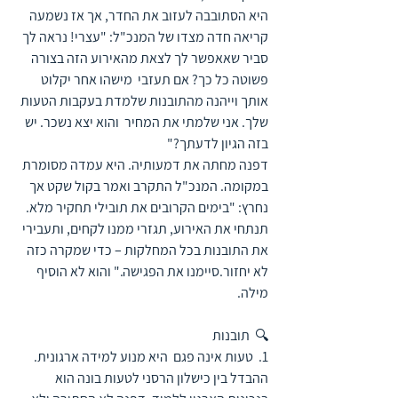
היא הסתובבה לעזוב את החדר, אך אז נשמעה 
קריאה חדה מצדו של המנכ"ל: "עצרי! נראה לך 
סביר שאאפשר לך לצאת מהאירוע הזה בצורה 
פשוטה כל כך? אם תעזבי  מישהו אחר יקלוט 
אותך וייהנה מהתובנות שלמדת בעקבות הטעות 
שלך. אני שלמתי את המחיר  והוא יצא נשכר. יש 
בזה הגיון לדעתך?"
דפנה מחתה את דמעותיה. היא עמדה מסומרת 
במקומה. המנכ"ל התקרב ואמר בקול שקט אך 
נחרץ: "בימים הקרובים את תובילי תחקיר מלא. 
תנתחי את האירוע, תגזרי ממנו לקחים, ותעבירי 
את התובנות בכל המחלקות – כדי שמקרה כזה 
לא יחזור.סיימנו את הפגישה." והוא לא הוסיף 
מילה.
🔍  תובנות
1.  טעות אינה פגם  היא מנוע למידה ארגונית. 
ההבדל בין כישלון הרסני לטעות בונה הוא 