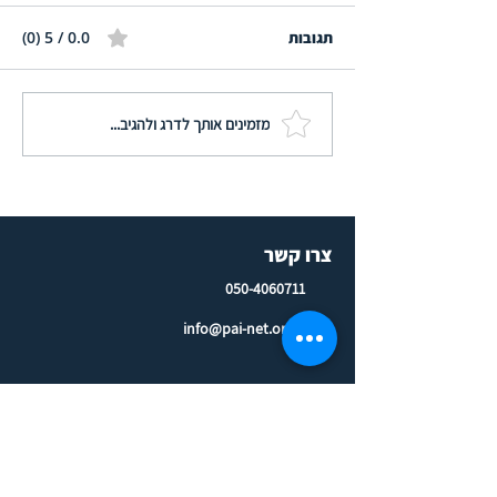
0.0 / 5 ‏(0)
תגובות
מזמינים אותך לדרג ולהגיב...
מינוי חדש בהנהלת פ.א.י,
קבלו את ד"ר תדהר לב,
מוביל צוות הלמידה
צרו קשר
050-4060711
info@pai-net.org.il
פיתוח וייעוץ ארגוני בישראל
לשאול יועצ/ת ארגוני/ת
לינקדאין