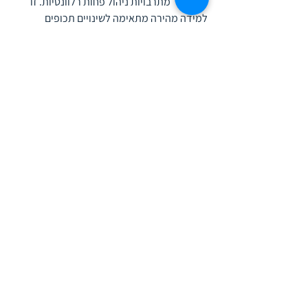
שמקורן   מתרבויות ניהול פחות רלוונטיות. זו 
למידה מהירה מתאימה לשינויים תכופים 
בתפקידים וחילופי קדנציות במנהל הציבורי.
מקורות
1. 
יעקב ויטנברג
, טיפים וטריקים כמכשיר למידה 
בכלל ובתוכניות לפתוח מנהלים 
בפרט, 
משאבי
אנוש, מרץ 2008
2. 
יעקב ויטנברג ,
פתוח מנהלים במגזר 
הציבורי-עבר הווה ועתיד מנקודת מבט אישית
, 
פאי, דצמבר 2020 
3. יעקב ויטנברג, פרופסור שמואל מייליק, 
שיטה 
חדישה לפתוח מנהלים בכירים,
 המפעל, 
אוקטובר 1984
4, יעקב ויטנברג, 
למידה בהשראת הניסיון 
לפתוח מנהלים בכירים בשרותי רווחה וחברה
, 
השחר, נובמבר 1989 
5. יעקב ויטנברג, 
תכנית פתוח מנהלים 