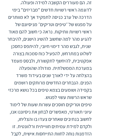
זה. הם מעוררים הקשבה למידה ופעולה. 
לדוגמה ראשי רשויות חדשים "מבריזים" בימי 
הדרכה של ערב כניסה לתפקיד אך לא מוותרים 
על מפגש של ״טיפים וטריקים״ מניסיונם של 
ראשי רשויות וותיקות. נראה כי חשוב להם מאוד 
להגיע מהר למה שחשוב להשיג הישגים, להיבחר 
 שנית, לגבש מהר דימוי חיובי, להיתפס כחסכן 
לשלוט במתרחש, להפעיל כוח סמכות בצורה 
אפקטיבית, להיחשף לתקשורת, ולבסס מעמד 
במערכת הממשלתית. מודולה שהופעלה 
בהצלחה על ידי לאורך שנים בעידוד משרד 
הפנים. הנבחרים החדשים מרותקים רושמים 
בקפידה ושומעים בצמא טיפים בכל נושא מרכזי 
שראש הרשות עשוי לפגוש. 
טיפים וטריקים חוסכים עשרות שעות של לימוד 
עיוני תאורטי, מאפשרים לבחון את ניסיוננו אנו, 
לחשוב בנתיבים שאחרים צעדו בו והצליחו, 
ולקדם למידת עמיתים חווייתית ורלוונטית. זו 
הזדמנות נוחה לחוות התייחסות אישית, לקבל 