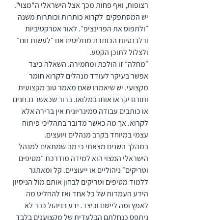
רצופות, ואף פחות מכך אצל הישראלי ה"מצוי". 
יש המסתפקים  לקרוא כותרות וכותרות משנה 
״ולתפוס את הפרינציפ״. לאור אטרקטיביות 
ורלבנטיות הכותרת מחליטים אם ״לעשות זום״ 
ולצלול לתוכן הקטע.
״מחלה״ זו הולכת ומחמירה. השאלה כיצד 
אפשר בעיקר לעודד מנהלים לקרוא חומר 
מקצועי. יש שיאמרו שאם מאמר טוב מקצועית 
ותורם יקראו אותו במלואו. ברור שכאשר נבחנים 
או כותבים עבודה סמינריונית אין ברירה אלא 
לקרוא. אך מה כאשר מדובר בתהליכי פיתוח 
עצמי במיוחד בקרב מנהלים ויועצים.
במהלך השנים מצאתי כי מה שמתאים למנהל 
הישראלי המצוי הוא למידה מודרכת ״מטיפים 
וטריקים״ ניהוליים או ייעוציים. קל ומאתגר 
ללמוד מטיפים וטריקים לבחון אותם מול הניסיון 
הידע העמדות של כל אחד ואז להחליט מה 
לאמץ ומה ליישם וכיצד. ידע בניהול כבר לא 
ניתפס כנחלתם הבלעדית של מקצוענים בלבד 