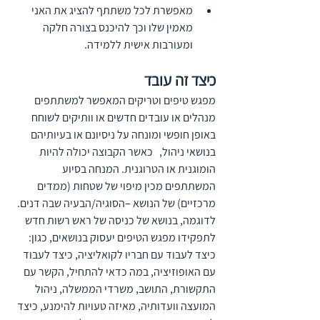
מאפשרת לכל משתתף להציג את האני 
מאמין שלו וכך להיכנס בצורה חלקה 
ומעורבות אישית ללמידה.
כיצד זה עובד
מפגש טיפים וטריקים המאפשר למשתתפים 
מנהלים או עובדים חדשים או וותיקים לשוחח 
באופן חופשי ומונחה על ניסיונם או בעיותיהם 
בנושאי ניהול,   כאשר הקבוצה יכולה להיות 
הומוגנית או הטרוגנית. המנחה בסיוע 
המשתתפים מכין מיפוי של שטחות (ממדים 
מרכזיים) של הנושא –הסוגיה/הבעיה שבה דנים. 
לדוגמה, בנושא של כניסה של ראש רשות חדש 
לתפקידו מפגש הטיפים יעסוק בנושאים, כגון: 
כיצד לעבוד עם חבריו לקואליציה, כיצד לעבוד 
עם האופוזיציה, במה כדאי להתחיל, הקשר עם 
התקשורת, התושב, משרדי הממשלה, ניהול 
המועצה וועדותיה, מאיזה טעויות להימנע, כיצד 