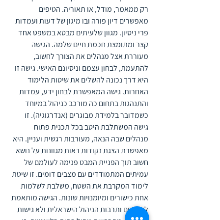
רק ממאמר, מודל, או תאוריה. הטיפים 
מאפשרים דיון פורה ובו מיגון של דעות ועמדות 
פרי ניסיון. מגוון שלעיתים מבטא במשפט אחד 
קצר ומתומצת חכמת חיים שלמה. הגישה 
מעוררת אצל מנהלים את הצורך לחשוב, 
להתעמת, לבחון עצמם וניסיונם האישי. גישה זו 
היא דרך נכונה להשלים את שיטות הלימוד 
האחרות. גישה המאפשרת לבחון ידע, עמדות 
והתנהגות בתחום כה מורכב כניהול במיוחד 
כשמדובר בלמידת מבוגרים (אנדרגוגיה). זו 
גישה המשתלבת היטב בכל תכנית פתוח 
מנהלים שבה הנאה, מעורבות רגשית ועניין. היא 
מאפשרת הצגת נקודות ראות מגוונות על נושא 
חשוב תוך הפניית המבט פנימה לעולמם של 
עמיתים המתמודדים עם מצבים דומים. זו שיטת 
לימוד המקרבת את השטח, משלבת לשלמות 
אחת כישורים ומיומנויות שונות. הגישה מותאמת 
לעובדים ותרבות הניהול הישראלית ולא גישות 