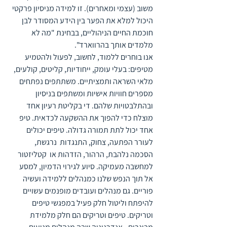
משוב (עצמי ומאחרים). זו למידה מניסיון פרקטי 
היכול למלא את הפער בין הידע המסודר לבן 
חוכמת החיים הניהוליים, בבחינת "מה לא 
מלמדים אותך בהרווארד".
אנו בוחרים ללמוד, לחשוב, לפעול ולהטמיע 
מטיפים: בעלי עומק, ייחודיות, קליטים, קולעים, 
מלאי השראה ותמציתיים. משתתפים נפתחים 
מספרים חוויות אישיות ומשתפים בניסיון 
ובהתלבטויות שלהם. די בקליטת רעיון אחד 
מוצלח כדי להפוך את ההשקעה לכדאית. טיפ 
אחד יכול לתת תמורה גדולה. טיפים יכולים 
לעורר הפתעה, צחוק, התנגדות  נרגשת, 
הסכמה נלהבת, הרהור, הזדהות או  קטליזטור 
למחשבה מעמיקה. סיוע לגירוי הדמיון, למסע 
אל תוך הנפש שלנו כמנהלים ללמידה ועשיה 
פוריים. גם מנהלים ועובדים מופנמים עשויים 
להיפתח וליטול חלק פעיל במפגשי טיפים 
וטריקים. טיפים וטריקים הם חלק מלמידת 