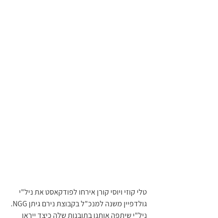
טלי קוזי ויוסי קורן אירחו לפודקאסט את ניל"י 
גולדפיין משנה למנכ"ל בקבוצת נירם גיתן NGG. 
ניל"י שיתפה אותנו בתובנות שלה כיצד ייראו 