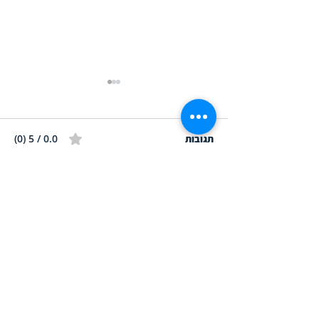
0.0 / 5 ‏(0)
תגובות
מזמינים אותך לדרג ולהגיב...
תלמד לתכנת או שיתכנתו
אותך - פודקאסט
צרו קשר
050-4060711