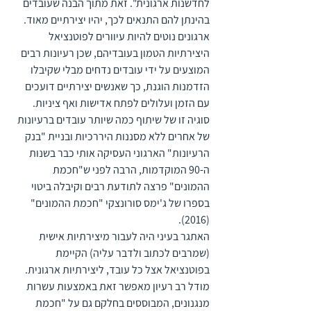
לחדשנות ארגונית". זאת מתוך הבנה שעובדים 
בהינתן להם התנאים לכך, יהיו יצירתיים מאוד. 
ארגונים נוטים להיות עיוורים לפוטנציאל 
היצירתיות הטמון בעובדיהם, שכן רעיונות רבים 
המוצעים על ידי עובדים נדחים מבלי שקיבלו 
הזדמנות הוגנת, כך שאנשים יצירתיים דועכים 
עם הזמן ועלולים לפתח אדישות ואף ציניות.
סוגיה זו של שיתוף כמה שיותר עובדים ברעיונות 
של אחרים ללא מסננות היררכיות ובניית "בנק 
הרעיונות" הארגוני העסיקה אותי כבר בשנות 
ה-90 המוקדמות, הרבה לפני ש"חכמת 
ההמונים" פרצה לתודעת רבים וקיבלה ביטוי 
בספרו של ג'ימס סורונצקי "חכמת ההמונים" 
(2016).
האתגר בעיני היה לעבור מיצירתיות אישית 
(שמרבים לכתוב ולדבר עליה) הקיימת 
בפוטנציאל אצל כל עובד, ליצירתיות ארגונית. 
מודל רב רעיון מאפשר זאת באמצעות עשרות 
מנגנונים, המבוססים בחלקם גם על "חכמת 