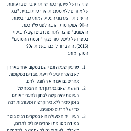
סוגיה זו של שיתוף כמה שיותר עובדים ברעיונות 
של אחרים ללא מסננות היררכיות ובניית "בנק 
הרעיונות" הארגוני העסיקה אותי כבר בשנות 
ה-90 המוקדמות, הרבה לפני ש"חכמת 
ההמונים" פרצה לתודעת רבים וקיבלה ביטוי 
בספרו של ג'ימס  סורונצקי "חכמת ההמונים" 
(2016). היה ברור לי כבר בשנות ה90 
המוקדמות: 
שרעיון שעלה וגם יושם במקום אחד בארגון 
לא בהכרח יגיע לידיעת עובדים במקומות 
אחרים גם אם הוא רלוונטי להם.
חששתי שאם בארגון תהיה הצפה של 
רעיונות יהיה קשה לבחון ולהעריך אותם 
בזמן סביר ללא בירוקרטיה ומעורבות רבה 
מדי של דרגים ממונים.
רעיון ויהיה מעולה הוא במקרים רבים בוסר 
במידה מסוימת ואחרים יכולים לתרום, 
לשכללו ולעיתים גם להשתמש בו למקפצה 