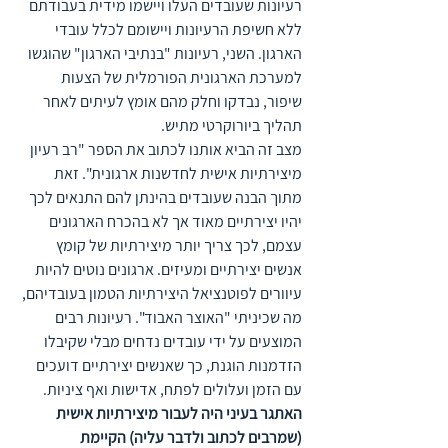
רעיונות שעובדים העלו ויישמו מידית בעבודתם 
ללא חשיפת הרעיונות ויישומם לכלל עובדי 
הארגון. השני, רעיונות "בנתיבי הארגון" שהוגשו 
למערכת הארגונית הפורמלית של הצעות 
שיפור, נבדקו וחלק מהם אומץ לעיתים לאחר 
תהליך ביורוקרטי מתיש. 
מצב זה הביא אותנו לכתוב את הספר "רב רעיון 
מיצירתיות אישית לחדשנות ארגונית". זאת 
מתוך הבנה שעובדים בהינתן להם התנאים לכך 
יהיו יצירתיים מאוד אך לא בהכרח הארגונים 
עצמם, לכך צריך יותר מיצירתיות של קומץ 
אנשים יצירתיים ומעיזים. ארגונים נוטים להיות 
עיוורים לפוטנציאל היצירתיות הטמון בעובדיהם, 
מה שכיניתי "האוצר האבוד". רעיונות רבים 
המוצעים על ידי עובדים נדחים מבלי שקיבלו 
הזדמנות הוגנת, כך שאנשים יצירתיים דועכים 
עם הזמן ועלולים לפתח, אדישות ואף ציניות.
האתגר בעיני היה לעבור מיצירתיות אישית 
(שמרבים לכתוב ולדבר עליה) הקיימת 