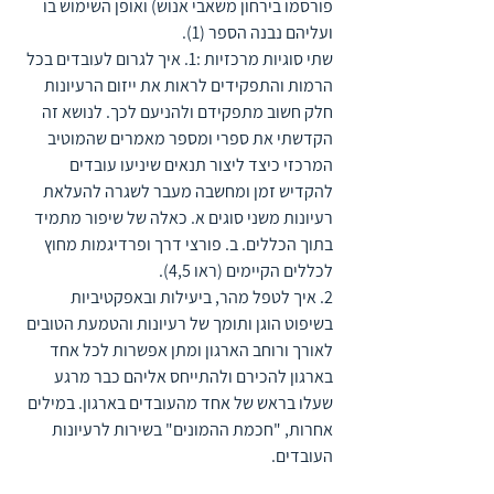
פורסמו בירחון משאבי אנוש) ואופן השימוש בו 
ועליהם נבנה הספר (1). 
שתי סוגיות מרכזיות :1. איך לגרום לעובדים בכל 
הרמות והתפקידים לראות את ייזום הרעיונות 
חלק חשוב מתפקידם ולהניעם לכך. לנושא זה 
הקדשתי את ספרי ומספר מאמרים שהמוטיב 
המרכזי כיצד ליצור תנאים שיניעו עובדים 
להקדיש זמן ומחשבה מעבר לשגרה להעלאת 
רעיונות משני סוגים א. כאלה של שיפור מתמיד 
בתוך הכללים. ב. פורצי דרך ופרדיגמות מחוץ 
לכללים הקיימים (ראו 4,5).
2. איך לטפל מהר, ביעילות ובאפקטיביות 
בשיפוט הוגן ותומך של רעיונות והטמעת הטובים 
לאורך ורוחב הארגון ומתן אפשרות לכל אחד 
בארגון להכירם ולהתייחס אליהם כבר מרגע 
שעלו בראש של אחד מהעובדים בארגון. במילים 
אחרות, "חכמת ההמונים" בשירות לרעיונות 
העובדים.