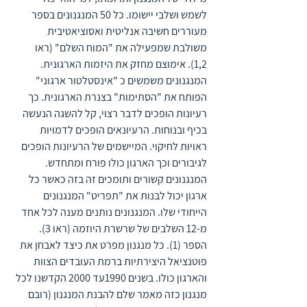
לשמש ושלבי יישומו. כל 50 המנגנונים בספר 
מעוררים חשיבה אנליטית ואסוציאטיבית 
משולבת שמפעילה את "המוח השלם" (ראו 
1,2). אימוצם מחזק את היזמות הארגונית. 
המנגנונים משמשים כ "אינסטלטור ארגוני" 
הפותח את "הסתימות" בצנרת הארגונית. כך 
רעיונות הופכים לדבר רצוי, קל להשגה הנעשה 
בכיף ובנוחות. הרעיונאים הופכים לדמויות 
ראויות לחיקוי. המיישמים של הרעיונות הופכים 
לגיבורים וכך הארגון כולו פורח ומתחדש. 
המנגנונים קשורים ותומכים זה בזה כאשר כל 
ארגון יכול לבנות את "תפריט" המנגנונים 
הייחודי שלו. המנגנונים נותנים מענה לכל אחד 
מ-12 השלבים של שרשרת היוזמה (ראו 3). 
הספר (1). כל מנגנון מפרט את כיצד לאבחן את 
פוטנציאל היצירתיות ברמת העובדים הצוות 
והארגון כולו. בשנים 1990עד 2000 הקדשנו לכל 
מנגנון כזה מאמר שלם להבנת המנגנון (רובם 