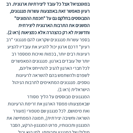
בפוטנציאל אצל כל עובד ליצירתיות ארגונית. רב 
רעיון מאפשר זאת באמצעות עשרות מנגנונים, 
המבוססים בחלקם גם על "חכמת ההמונים" 
המשנים את התרבות הארגונית ליצירתית 
וחדשנית לא רק כהצהרה אלא כמציאות (ראו 2). 
בספר עשרות מנגנונים שקראנו להם מנגנוני "רב 
רעיון" דרכם ארגון יכול להניע את עובדיו להציע 
רעיונות רבים יותר, בכמות ואיכות ממספר רב 
יותר של עובדים בארגון. מנגנונים המאפשרים 
לכל חברי הארגון להגיב להתייחס אליהם, 
לשפרם ולהשתמש בהם להשראה לרעיונות 
נוספים. מנגנונים המתאימים לתרבות הניהול 
הישראלית (ראו 1).
המנגנונים מבוססים על הליך מסודר 
שבאמצעותו ממסד הארגון את זרימת הרעיונות 
ואת מימושם. לכל מנגנון שם מטפורי (מעורר 
השראה וחשיבה יצירתית), תמונה הממחישה את 
המנגנון ותכונותיו, פרוט המנגנון-הרקע, הסבר 
מילולי של המנגנון ותרומתו, למי הוא יכול 