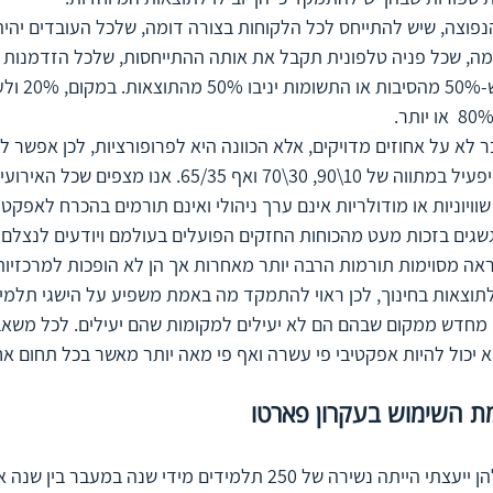
פוצה, שיש להתייחס לכל הלקוחות בצורה דומה, שלכל העובדים יהיה
מה, שכל פניה טלפונית תקבל את אותה ההתייחסות, שלכל הזדמנות ע
מנפץ את התפיסה 
ר לא על אחוזים מדויקים, אלא הכוונה היא לפרופורציות, לכן אפשר לג
מצבים בהם העקרון יפעיל במתווה של 10\90, 30\70 ואף 65/35. א
וויוניות או מודולריות אינם ערך ניהולי ואינם תורמים בהכרח לאפקטיב
שגים בזכות מעט מהכוחות החזקים הפועלים בעולמם ויודעים לנצלם 
אה מסוימות תורמות הרבה יותר מאחרות אך הן לא הופכות למרכזיות
תוצאות בחינוך, לכן ראוי להתמקד מה באמת משפיע על הישגי תלמידי
 מחדש ממקום שבהם הם לא יעילים למקומות שהם יעילים. לכל משאב 
 יכול להיות אפקטיבי פי עשרה ואף פי מאה יותר מאשר בכל תחום אח
ת השימוש בעקרון פארטו 
האחת, באחת המכללות להן ייעצתי הייתה נשירה של 250 תלמידים מידי שנה 