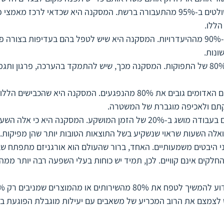
50% מאתרי האינטרנט שולטים ב-95% מהתעבורה ברשת. המסקנה היא שכדאי לרכז מ
ללו. 
10% מהעובדים גורמים ל-90% מההיעדרויות. המסקנה היא שיש לטפל בהם בעדיפות בצור
ונות.
20% מהעובדים מפיקים 80% של התפוקות. המסקנה מכך, שיש להתמקד בהערכה, פרגון ו
20% מהכבישים – הכבישים האדומים גובים את 80% מהנפגעים. המסקנה היא שהכב
קתם ולאכיפה מוגברת של המשטרה.
80% ממה שאנחנו משיגים בעבודה מושג ב-20% של הזמן המושקע. המסקנה היא כ
אלה השעות שראוי שנשקיע בשל התוצאות הטובות יותר שהן מפיקות.
י היבטים משמעותיים. האחד, ברור שהעולם הוא אורגניזם מתפתח שב
החלקים אינם קוויים. לכן, תמיד יש כוחות בעלי השפעה רבה יותר ממה
 לצמצם את הרוב המכריע של משאבים עם יעילות מוגבלת הפוגעת ב