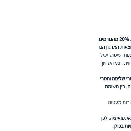
מספר קטן ממכלול הגורמים אחראי לרוב התוצאות. המטרה לזהות את 20% מהגורמים 
אות הארגון הם 
ת. שימוש יעיל 
י, ואי השוויון 
רי שליטה וחסרי 
, בין תשומה 
בות מעטות 
נטואיציה. לכן 
ת בכולן.