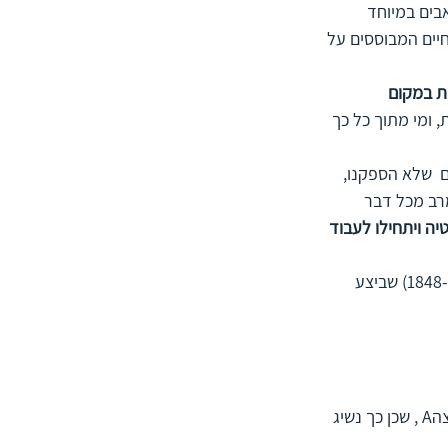
בים במיוחד 
יים המבוססים על 
ת במקום 
צאות, ומי מתוך כל כך 
  שלא הספקנו, 
רב מכל דבר 
יה ויתחילו לעבוד 
חוק פארטו או בשמו האחר עקרון 80/20 הקרוי על שמו של כלכלן איטלקי וילפורד פארטו (1848-1932) שביצע 
מכאן הסיק פארטו שצריך להתרכז ולהעביר את עיקר המאמץ והמשאבים מקבוצות B ו- C לקבוצהA , שכן כך נשיג 