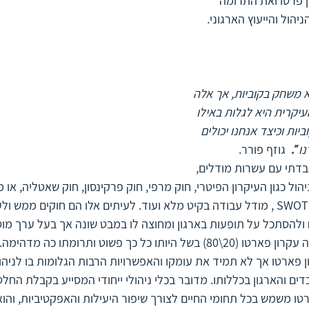
 פרטו ואת התרומה 
הול והייעוץ הארגוני.
 משחק בקוביות, אך אלה 
עיקרית היא לגלות באילו 
יות וכיצד אנחנו יכולים 
ו
״.  
גוזף פורר.
עבדתי עם עשרות מודלים, 
יהול כגון העיקרון הפיטרי, חוק מרפי, חוק פרקינסון, חוק שאטליה, או מ
מטריצת אייזנהאור, ניתוחSWOT , מודל עבודה בקיט מלא ועוד. לעיתים אלו הם חוקים 
להסתכל על תופעות בארגון ומחוצה לו במבט שונה אך בעל ערך מוס
ששבה את ליבי במיוחד היה עקרון פארטו (20\80) בשל היותו כל כך פשוט ותרומתו
פארטו אך לא תמיד את עומקו והאפשרויות הרבות הגלומות בו לניהול י
ים והארגון בכללותו. מדובר בכלי ניהולי ייחודי המסייע בקבלת החלט
רטו משמש בכל תחומי החיים לצורך שיפור היעילות והאפקטיביות, והוא 