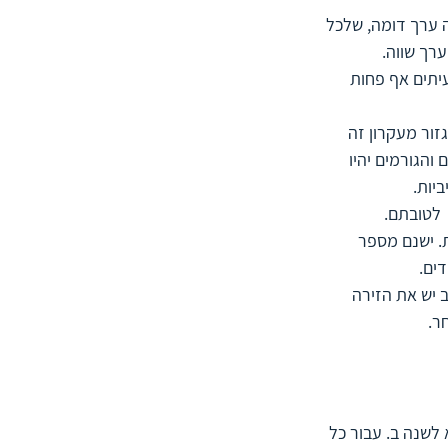
 ערך דומה, שלכל 
רך שווה. 
ש-50% מהסיבות או התשומות יניבו 50% מהתוצאות. במקום, 20% ולעיתים אף פחות 
זור מעקרון זה 
נו מצפים שכל האירועים והגורמים יהיו 
יות. 
 לטובתם.
. ישנם מספר 
ם.  
יש את הזירה 
ר.
במעבר בין שנה א לשנה ב. עבור כל 