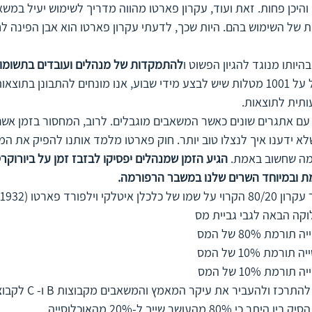
והיכן פחות. זאת ועוד, עקרון פארטו מהווה מדריך לשימוש יעיל במשא
של השימוש בהם. היות שכך, לדעתי עקרון פארטו הוא אבן הפינה לח
בהיותו מנוגד להגיון הפשוט
ו
להתמקדות של מנהלים ועובדים בתשומו
במקום להסתכל על 1001 מטלות שיש לבצע מידי שבוע, אנו מונחים להתבונן בתו
תית לתוצאות.
עם אתגרים שונים כאשר המשאבים מוגבלים. לרוב, המחסור בזמן אשם
א ידענו איך לנצלו טוב יותר. חוק פארטו מלמד אותנו להפיק את המ
מה שחשוב באמת. 
הגיע הזמן שמנהלים יפסיקו לבזבז זמן על ביורוקרט
ת ובמיוחד השרים שלנו במשבר הרפורמה.
וקה הבאה לגבי גביית מס
מהעושר שייך ל-20% מהאוכלוסייה.