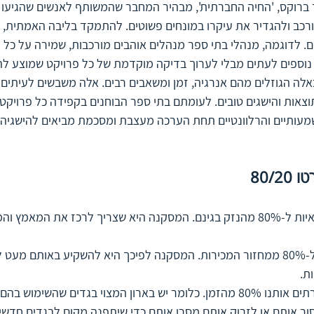
ד ברוקס, 'החיה החברתית', מבהיר המחבר שהמשותף לאנשים שהגיעו 
רכב ולהגדיר את עיקרו במונחים פשוטים. להתמקד בליבה האמתית, ה
. לדוגמה, מנהלי בתי ספר מנהלים אוהבים מורכבות, שמירה על כל 
 נוספים לעתים מבלי לערוך בדיקה מוקדמת של כל פרויקט שמוצע לה
לה הגוזלים מהם אנרגיה, זמן ומשאבים רבים. אלה משבשים לעיתים 
צאות והישגים טובים. לעומתם בתי ספר הבוחנים בקפידה כל פרויקט
עותיים והרלוונטיים תחת הערכה מעצבת ומסכמת מביאים להישגיהם
80/2
20% מסוגי התקלות אחראיות ל-80% מהנזק בגינם. המסקנה היא שצריך לרכז את המ
20% מהלקוחות תורמים ל-80% ממחזור המכירות. המסקנה לפיכך היא להשקיע באותם מ
ת. 
20% מהבגדים שלמו משרתים אותנו 80% מהזמן. כלומר יש בארון המצוי בגדים שהשימוש
ר אותם או לזרוק אותם מסרו אותם כדי שיתפנה מקום לבגדים חדשי