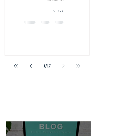
27 ביולי
1
/
17