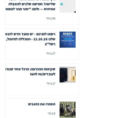
שליטה? חמישה שלבים להאצלה
אמיתית — ולמה "יותר מהר לעשות
לבד" היא המלכודת היקרה בניהול
30 ביולי
רשמו לפניכם - יש מועד חדש לכנס
שלנו 12.10.26 - המכללה למינהל,
רשל"צ
27 ביולי
שקיפות ההכרעה: הרגל אחד שגורם
לעובדים/ות להעז
17 ביולי
תספרו את הזאבים
9 ביולי