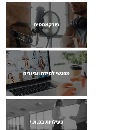
פודקאסטים
מפגשי למידה וובינרים
פעילויות בפ.א.י