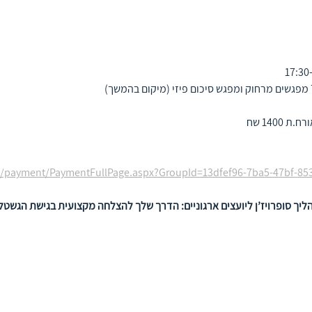
co.il/payment/PaymentFullPage.aspx?GroupId=13dfef96-7ba5-47bf-8
ליך סופרויז’ן ליועצים ארגוניים: הדרך שלך להצלחה מקצועית בגישת הגשטל