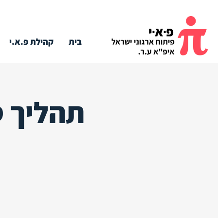
בית
קהילת פ.א.י
תהליך ס