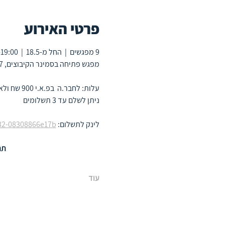
פרטי האירוע
9 מפגשים  |  החל מ-18.5  |  17:30-19:00
מפגש פתיחה בסמינר הקיבוצים, 7 מפגשים מרחוק ומפגש סיכום פיזי (מיקום בהמשך)
עלות: לחבר.ה  בפ.א.י 900 שח ולאורח.ת 1400 שח
ניתן לשלם עד 3 תשלומים
לינק לתשלום: 
532-08308866e17b
תה
עוד