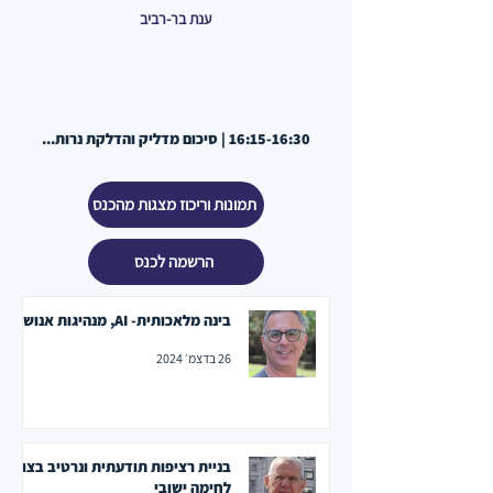
ענת בר-רביב
16:15-16:30 | סיכום מדליק והדלקת נרות...​
תמונות וריכוז מצגות מהכנס
הרשמה לכנס
בינה מלאכותית- AI, מנהיגות אנושית
26 בדצמ׳ 2024
בניית רציפות תודעתית ונרטיב בצוות
לחימה ישובי