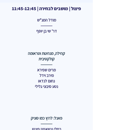
פיצול | מושבים לבחירה | 11:45-12:45
מודל המג"ש
----------
דר' שי בן יוסף
קהילה, מנהיגות וטראומה
קולקטיבית
----------
מרים שפירא
מירב וידל
נחום לנדאו
נטע סיבוני גלילי
פאנל: לרוץ כמו סוניק
----------
רחלי גנשאפט פינטו