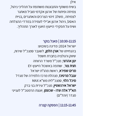
אילן
בשיח משותף והתבוננות משותפת על תהליכי ניהול,
צמיחה ופיתוח של ארגון אקדמי מוביל מאתגר
לצמיחה , משלב זיהוי הצרכים והאתגרים ,בניית
האסט', ניהול ארגון אג'ילי לעמידה במדדי ההצלחה
ושיח על תפקידי הייעוץ היועץ לאורך התהליך.
10:30-11:15 | פאנל בוקר
ישראל 2024: מדינה בשיבוש:
בהנחייתו של
אורן הלמן,
לשעבר סמנכ"ל שירות,
שיווק ורגולציה בחברת חשמל
ינון אהרוני
, מנכ"ל משרד הרווחה
חגית צור
, שותפה באשכול הייעוץ-EY
מרים שפירא
, ראשת מהו"ת ישראל
ענבל מרטינז
, מנהלת מרכז הלמידה של מגדל
מיכל הלוי
, סמנכ"לית מש"א MAX
ישראל אירנשטיין
, מנכ"ל עירית בני ברק
תא"ל אלה שדו - שכטמן
,יועצת הרמטכ"ל לענייני
מגדר (יוהל"ם)
11:15-11:45 | הפסקה קצרה​