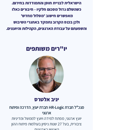
הישראלית לבניית חוסן והתמודדות בחירום.
כשהשלם גדול מסכום חלקיו - חיבורים כאלו
מאפשרים חישוב 'מסלול מחדש'
ולכן בכנס הקרוב נתמקד באתגרי השיבוש
והשפעתם על עבודת הארגונים, הקהילות והיועצים.
יו"רים משותפים
יניב אלטרס
מנכ"ל חברת HR-Logic חברת יעוץ, הדרכה ופיתוח
ארגוני
יועץ ארגוני, מפתח למידה ויועץ לממשל ומדיניות
ציבורית, בעל 27 שנות ניסיון בעולמות פיתוח ההון
האנושי בארגונים.