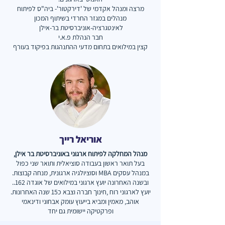
מרצה ומנהל אקדמי של 'דירקטור'- ביה"ס לפיתוח
מנהלים במגזר החרדי בשיתוף המכון
לאינטגרציה-אוניברסיטת בר-אילן
חבר הנהלת פ.א.י
קצין במילואים בתחום מדעי ההתנהגות בפיקוד בעורף
אוריאל רייך
מנהל המחלקה לפיתוח ארגוני באוניברסיטת בר אילן,
בעל תואר ראשון בעבודה סוציאלית ותואר שני כפול
במנהל עסקים MBA וסוציולגיה ארגונית, מנחה קבוצות.
ובשנה האחרונה יועץ ארגוני במילואים של אוגדה 162..
יועץ לארגוני רוח ,חינוך חברה וצבא כ15 שנה האחרונות.
אוהב, מאמין ומביא בייעוץ עומק אבחוני ודינאמי
ופרקטיקה יישומית גם יחד