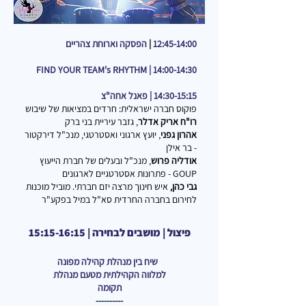
12:45-14:00
| ​
הפסקה וארוחת צהריים
FIND YOUR TEAM's RHYTHM
14:00-14:30 |
14:30-15:15 | פאנל אחה"צ
פוקוס חברה ישראלית: חרדים במציאות של שיבוש
רו"ח אריק אדלר
, גזבר עיריית בני ברק
אהרון גפני
, יועץ ארגוני ואסטרטגי, מנכ"ל דירקטור
- בר אילן
אודליה פרוש
, מנכ"ל ובעלים של חברת הייעוץ
GOUP - פתרונות אסטרטגיים לארגונים
גבי כהן,
איש חינוך מרצה יזם חברתי. מוביל מוכנות
לחירום בחברה החרדית סא"ל במיל בפקע"ר
פיצול | מושבים לבחירה | 15:15-16:15
שיח בין מנהלת קהילה מפונה
למלווה הקהילתית מטעם מנהלת
תקומה
----------