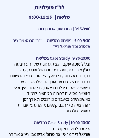
לו"ז פעילויות
מליאה | 9:00-11:15
8:15-9:00 | התכנסות וארוחת בוקר
9:00-9:30 | פתיחה במליאה – יו"רי הכנס: מר יניב
אלטרס ומר אוריאל רייך
9:30-10:00 | Case Study במליאה
סא"ל נעמה יעקב,
יועצת ארגונית של זרוע היבשה
רס"ן מור ברגר,
יועצת ארגונית של אוגדת עזה
התבוננות על תפקידי היועץ הארגוני בצבא והרעיונות
המרכזיים שעיצבו את אופן ההפעלה של המערך
הייעוצי לביטויים שלהם בשטח, כדי להבין איך וכיצד
היועצים מסייעים לכוחות הלוחמים לעמוד
במשימותיהם במעברים מורכבים ולאורך זמן
*ההרצאה כוללת גם קטעים מהסרט על עבודת
הייעוץ במלחמה
10:00-10:30 | Case Study במליאה
מאתגר לחוסן באקדמיה
אוריאל רייך
מראיין את
פרופ' אריה צבן
, נשיא אונ' בר