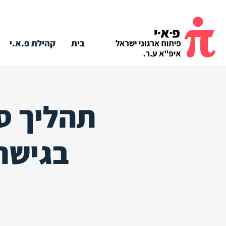
בית
קהילת פ.א.י
תהליך סו
בגישת