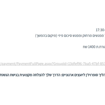
co.il/payment/PaymentFullPage.aspx?GroupId=13dfef96-7ba5-47bf-8
ליך סופרויז’ן ליועצים ארגוניים: הדרך שלך להצלחה מקצועית בגישת הגשטל