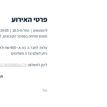
פרטי האירוע
9 מפגשים  |  החל מ-18.5  |  17:30-19:00
מפגש פתיחה בסמינר הקיבוצים, 7 מפגשים מרחוק ומפגש סיכום פיזי (מיקום בהמשך)
עלות: לחבר.ה  בפ.א.י 900 שח ולאורח.ת 1400 שח
ניתן לשלם עד 3 תשלומים
לינק לתשלום: 
532-08308866e17b
תה
עוד