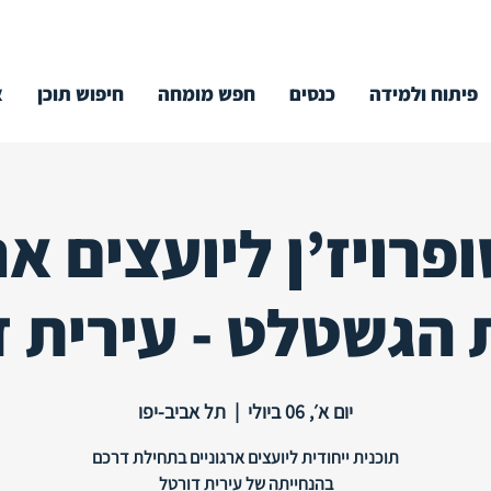
פיתוח ולמידה
כנסים
חפש מומחה
חיפוש תוכן
א
פרויז’ן ליועצים ארג
 הגשטלט - עירית ד
יום א׳, 06 ביולי
  |  
תל אביב-יפו
בהנחייתה של עירית דורטל