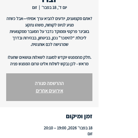
יום ד׳, 18 בפבר׳
  |  
זום
?אתם מקצוענים, יודעים להביא ערך אמיתי—אבל כשזה
בוובינר פרקטי וממוקד נדבר על המעבר ממקצועיות
ליכולת “להימכר” נכון, בביטחון, בבהירות ובדרך
.חלק מהמפגש יוקדש למענה לשאלות ונושאים שתעלו
מראש - לכן נבקש לשלוח אלינו טרום המפגש פניה
ההרשמה סגורה
אירועים אחרים
זמן ומיקום
18 בפבר׳ 2026, 19:00 – 20:10
זום