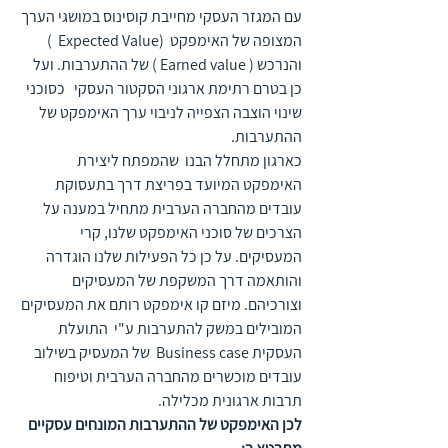
עם המגזר העסקי מחייבת קוסינוס במושגי הערך 
המצופה של האימפקט  (Expected Value  ) 
והנרכש ( Earned value ) של ההתערבות. ועל 
כן בטרם רתימת ארגוני הסקטור העסקי   כסוכני 
שינוי הוצבה הצפייה לניבוי ערך האימפקט של 
ההתערבות.
כארגון מתחלל הבנו  שהמפתח ליצירת 
האימפקט המיועד בפריצת דרך בתעסוקת 
עובדים מהחברה הערבית מתחיל במענה על 
הצרכים של סוכני האימפקט שלנו, קרי 
המעסיקים. על כן כל הפעילות שלנו הוגדרה 
והותאמה דרך המשקפת של המעסיקים 
וצורכיהם. מיזם קו אימפקט רותם את המעסיקים 
המובילים במשק להתערבות ע"י  התועלת 
העסקית Business case  של המעסיק בשילוב 
עובדים מוכשרים מהחברה הערבית וטיפוח 
תרבות ארגונית מכלילה. 
לכן האימפקט של ההתערבות המונחים עסקיים 