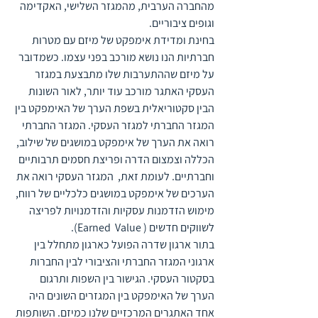
מהחברה הערבית, מהמגזר השלישי, האקדימה 
וגופים ציבוריים. 
בחינת ומדידת אימפקט של מיזם עם מטרות 
חברתיות הנו נושא מורכב בפני עצמו. כשמדובר 
על מיזם שההתערבות שלו מתבצעת במגזר 
העסקי האתגר מורכב עוד יותר, לאור השונות 
הבין סקטוריאלית בשפת הערך של האימפקט בין 
המגזר החברתי למגזר העסקי. המגזר החברתי 
רואה את הערך של אימפקט במושגים של שילוב, 
הכללה וצמצום הדרה ופריצת חסמים תרבותיים 
וחברתיים. לעומת זאת,  המגזר העסקי רואה את 
הערכים של אימפקט במושגים כלכליים של רווח, 
מימוש הזדמנות עסקיות והזדמנויות לפריצה 
לשווקים חדשים ( Earned  Value).
בתור ארגון שדרה הפועל כארגון מתחלל בין 
ארגוני המגזר החברתי והציבורי לבין החברות 
בסקטור העסקי. הגישור בין השפות ותרגום 
הערך של האימפקט בין המגזרים השונים היה 
אחד האתגרים המרכזיים שלנו כמיזם. השותפות 