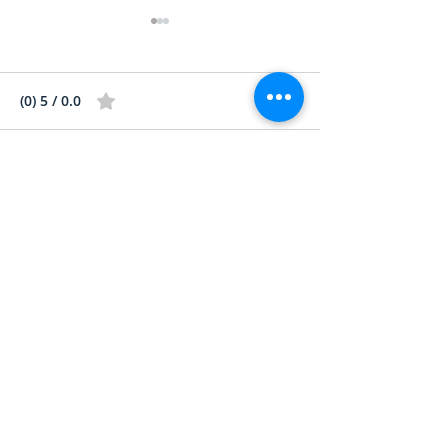
0.0 / 5 ‏(0)
תגובות
מזמינים אותך לדרג ולהגיב...
תלמד לתכנת או שיתכנתו
אותך - פודקאסט
צרו קשר
050-4060711
info@pai-net.org.il
פיתוח וייעוץ ארגוני בישראל