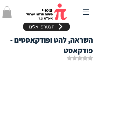
הצטרפו אלינו
השראה, להט ופודקאסטים -
פודקאסט
דירוג של NaN מתוך 5 כוכבים