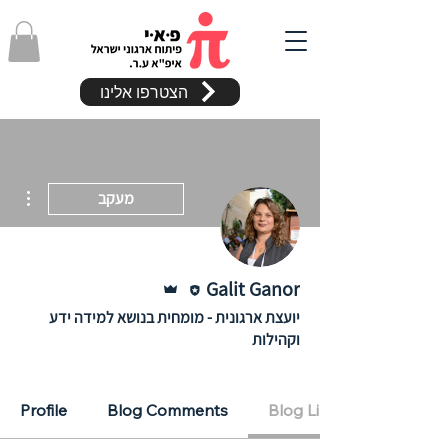
הצטרפו אלינו
ions
מעקב
עורכ/ת
אדמין
Galit Ganor
יועצת ארגונית - מומחית בנושא למידה ידע
וקהילות
!פרסום בלוג
+
4
Profile
Blog Comments
Blog Likes