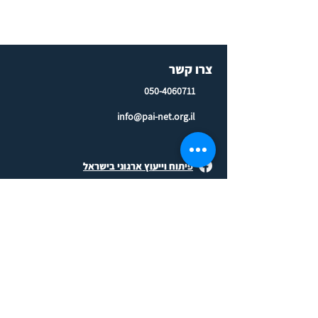
צרו קשר
050-4060711
info@pai-net.org.il
פיתוח וייעוץ ארגוני בישראל
לשאול יועצ/ת ארגוני/ת
לינקדאין
אתר קהילת פ.א.י הוקם בסיוע חברת SOCIAL
KNOWLEDGE קהילה, למידה וידע
© 2024 כל הזכויות שמורות
הצהרת נגישות
בניית אתרים