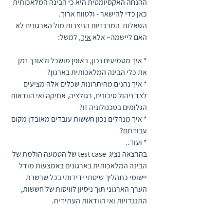
ההנחה האקסיומטית היא כי הבינה המלאכותית 
כאן כדי להישאר - ולטווח ארוך.
השאלות  המרכזיות הניצבות מול הארגונים לא 
האם ליישמה– אלא 
איך
, למשל:
* איך מטמיעים נכון, באופן מושכל ולאורך זמן 
את כלי הבינה המלאכותית בארגון?
* איך נהנים מהיתרונות שכלים אלה מציעים 
לצד ניהול סיכונים, רגולציה, אתיקה ואי הוודאות 
הגלומים בטכנולוגיה זו?
* איך מנהלים נכון חששות עובדים מאובדן מקום 
עבודתם?
* ועוד..
בהרצאה נציג  test case של הטמעה הולמת של 
הבינה המלאכותית בארגונים באמצעות מודל 
יישומי כתהליך שיטתי ידידותי בכל שרשרת 
הערך הארגוני
תוך ניסיון לוויסות של חששות, 
התנגדויות ואי הוודאות העתידית. 