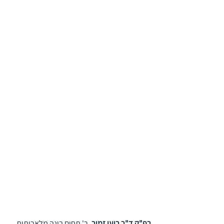
רפ"ק ד"ר רועי זמיר, 
ר' תחום בינה מלאכותית 