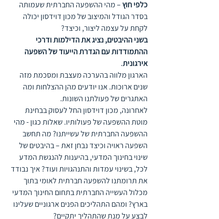
כלפי חוץ
 – מהי ההשפעה החברתית שעמותה 
בסדר הגודל והמיצוב של מכון דוידסון יכולה 
לקחת על עצמה ליצור, וכיצד?  
בשני ההיבטים, נציג את הדילמות ודרכי 
ההתמודדות עם הגדרת הייעוד של השפעה 
אירגונית
.
הארגון מלווה בהערכה מעצבת ומסכמת מזה 
שנים ארוכות. אנו יודעים מהן ההצלחות ומה 
האתגרים של פעולתנו השונות. 
לאחרונה, מכון דוידסון החל לעסוק בבחינת 
מוטת ההשפעה של פעולותיו. שאלות כגון - מהי 
ההשפעה החברתית של עשייתנו? מה תחשב 
השפעה ראויה וכיצד נבחן זאת – בהיבטים של 
שינוי בחינוך המדעי, בהיענות להנגשת המדע 
לכל, בשינוי עמדות והתנהגויות ועוד? איך נבודד 
את תרומתנו להשפעה חברתית לאומי בתוך 
מכלול העשייה החברתית בתחום החינוך המדעי 
בארץ? ומהם התהליכים הפנים ארגוניים שעלינו 
לבצע על מנת שהתהליך יתקיים?