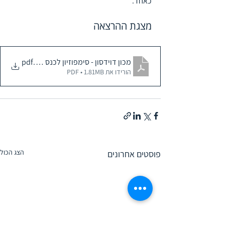
כאחד.
מצגת ההרצאה
.pdf
מכון דוידסון - סימפוזיון לכנס אימפקט במרחב 
הורידו את PDF • 1.81MB
הצג הכול
פוסטים אחרונים