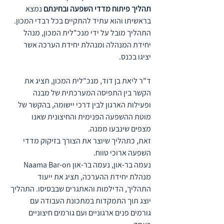
תהליך פיתוח מדדי השפעה ובחינתם 
נמצא 
בראשיתו והוא עתיד להתקיים בכל רבדי המכון. 
התהליך מובל על ידי מנכ"לית המכון, מנהל 
יחידת המנהלה ומנהלת יחידת הערכה אשר 
יציגו בכנס.
ד"ר ליאת בן דוד, מנכ"לית המכון, תציג את 
הקשר בין התפיסה המערכתית של מבנה 
ופעילות הארגון לבין דרכי יישומה, בהקשר של 
מוטת ההשפעה הפנימית והחיצונית שאנו 
מצפים שינבעו ממנה. 
זאת, כתהליך שיוצר את הצורך בזיקוק מדדי 
השפעה ארוכי טווח.
נעמה בר-און, 
נעמה בר-און Naama Bar-on
מנהלת יחידת ההערכה, תציג את ייעוד 
התהליך, הדילמות והאתגרים שבבסיסו. התהליך 
יוצג תוך התמקדות במתכונת העבודה עם 
גורמים פנים ארגוניים ועם גורמים חיצוניים 