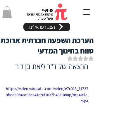
הצטרפו אלינו
הערכת השפעה חברתית ארוכת
טווח בחינוך המדעי
דירוג של NaN מתוך 5 כוכבים
הרצאה של ד"ר ליאת בן דוד
https://video.wixstatic.com/video/e7c018_11737
0beda984ac38ca41c20f1037b43/1080p/mp4/file.
mp4