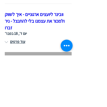
וובינר ליועצים ארגוניים - איך לשווק
ולמכור את עצמנו בלי להתנצל - ניר
זברו
יום ד׳, 18 בפבר׳
עוד פרטים
פרטים
PAI: People & AI - מיטאפ מדליק
יום ב׳, 02 בפבר׳
עוד פרטים