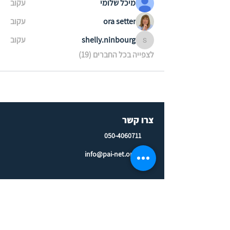
מיכל שלומי
עקוב
ora setter
עקוב
shelly.ninbourg
עקוב
shelly.ninbourg
לצפייה בכל החברים (19)
צרו קשר
050-4060711
info@pai-net.org.il
פיתוח וייעוץ ארגוני בישראל
לשאול יועצ/ת ארגוני/ת
לינקדאין