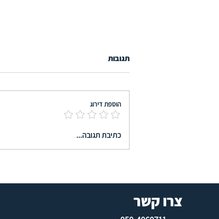
תגובות
הוספת דירוג
רשמו לפניכם - יש מועד חדש
כתיבת תגובה...
לכנס שלנו 12.10.26 - המכללה
למינהל, רשל"צ
צרו קשר