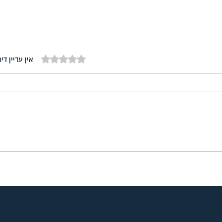
דירוג של 0 מתוך 5 כוכבים
אין עדיין דיר
למצוא את הפלוס
הופכי
אמיתי