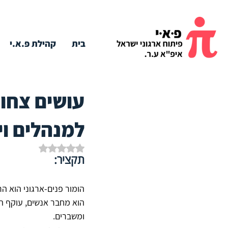
בית
קהילת פ.א.י
עושים צחו
למנהלים ויו
דירוג של NaN מתוך 5 כוכבים
תקציר:
הומור פנים-ארגוני הוא הר
הוא מחבר אנשים, עוקף הג
ומשברים. 