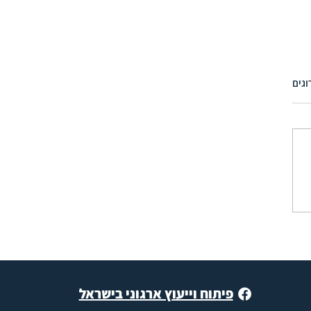
וגים
אינטליגנציה ארגונית (OQ) - איך
ם מקצועיות להשפעה
ת בארגון?
פיתוח וייעוץ ארגוני בישראל