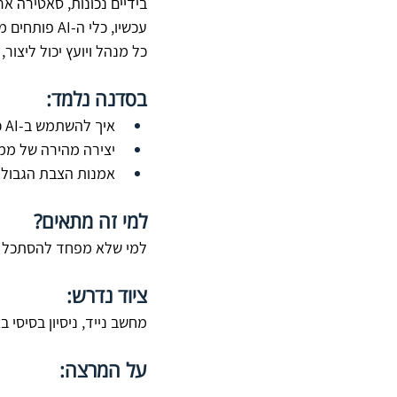
בידיים נכונות, סאטירה א
עכשיו, כלי ה-AI פותחים ממד יצירתי חדש לגמרי: 
כל מנהל ויועץ יכול ליצור,
בסדנה נלמד:
איך להשתמש ב-AI כשותף לסיעור מוחות יצירתי וסאטירי.
יצירה מהירה של ממים
אמנות הצבת הגבולות
למי זה מתאים? 
למי שלא מפחד להסתכל לאר
ציוד נדרש:
מחשב נייד, ניסיון בסיסי 
על המרצה: