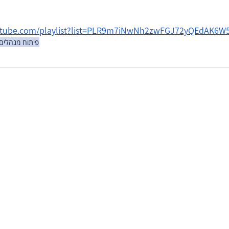
utube.com/playlist?list=PLR9m7iNwNh2zwFGJ72yQEdAK6
פיתוח מנהלים