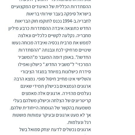
ההסתדרות הכללית של האיגודים המקצועיים 
בישראל סיפקה בעבר שירותי בריאות 
לחבריה.ב-1994 נכנס לתוקפו חוק הבריאות 
החדש כתוצאה איבדה ההסתדרות כרבע מיליון 
מחבריה. נקלעה לקשיים כלכליים ונאלצה 
לממש את מרבית נכסיה ואיבדה מכוחה נעשו 
שינויים מרחיקי לכת ונבנתה "ההסתדרות 
החדשה". באופן דומה המעבר מ"המשביר 
המרכזי" ל"משביר החדש." כישלון ואפילו 
סידרת כישלונות במיוחד במגזר הציבורי 
והשלישי אינו מחייב חיסול סופי. נמצא הרבה 
ארגונים הנמצאים בכישלון תמידי שאינם 
נעלמים מהזירה. ארגונים אלה מאמצים 
קריטריונים של הצלחה וכישלון משלהם בעלי 
משמעות בהקשר של הגומחה הייחודית שלהם. 
אך לא מעט ארגונים ובעיקר עמותות פושטות 
רגל ונעלמות.
ארגונים נכשלים לדעת יצחק סמואל בשל 