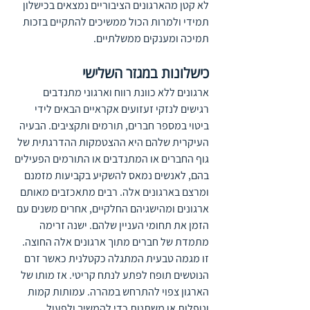
לא קטן מהארגונים הציבוריים נמצאים בכישלון 
תמידי ולמרות הכול ממשיכים להתקיים בזכות 
תמיכה ומענקים ממשלתיים.
כישלונות במגזר השלישי
ארגונים ללא כוונת רווח וארגוני מתנדבים 
רגישים לנזקי זעזועים אקראיים הבאים לידי 
ביטוי במספר חברים, תורמים ותקציבים. הבעיה 
העיקרית שלהם היא ההצטמקות ההדרגתית של 
גוף החברים או המתנדבים או התורמים הפעילים 
בהם, לאנשים נמאס להשקיע בקביעות מזמנם 
ומרצם בארגונים אלה. רבים מתאכזבים מאותם 
ארגונים ומהישגיהם החלקיים, אחרים משנים עם 
הזמן את תחומי העניין שלהם. ישנה זרימה 
מתמדת של חברים מתוך ארגונים אלה החוצה. 
זו מגמה טבעית המתגלה כקטלנית כאשר זרם 
הנוטשים תופח לפתע לנתח קריטי. אז מותו של 
הארגון צפוי להתרחש במהרה. עמותות קמות 
ונופלות או משתנות כדי להמשיך ולפעול. 