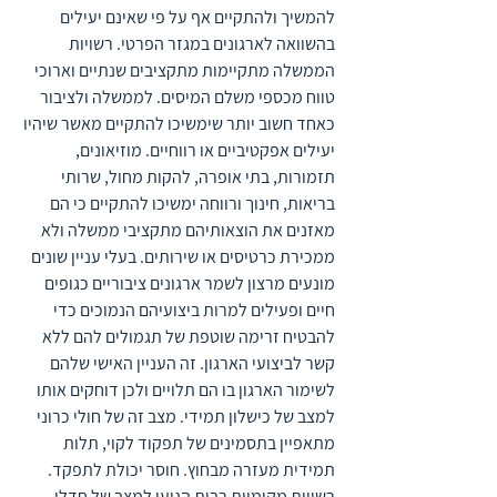
להמשיך ולהתקיים אף על פי שאינם יעילים 
בהשוואה לארגונים במגזר הפרטי. רשויות 
הממשלה מתקיימות מתקציבים שנתיים וארוכי 
טווח מכספי משלם המיסים. לממשלה ולציבור 
כאחד חשוב יותר שימשיכו להתקיים מאשר שיהיו 
יעילים אפקטיביים או רווחיים. מוזיאונים, 
תזמורות, בתי אופרה, להקות מחול, שרותי 
בריאות, חינוך ורווחה ימשיכו להתקיים כי הם 
מאזנים את הוצאותיהם מתקציבי ממשלה ולא 
ממכירת כרטיסים או שירותים. בעלי עניין שונים 
מונעים מרצון לשמר ארגונים ציבוריים כגופים 
חיים ופעילים למרות ביצועיהם הנמוכים כדי 
להבטיח זרימה שוטפת של תגמולים להם ללא 
קשר לביצועי הארגון. זה העניין האישי שלהם 
לשימור הארגון בו הם תלויים ולכן דוחקים אותו 
למצב של כישלון תמידי. מצב זה של חולי כרוני 
מתאפיין בתסמינים של תפקוד לקוי, תלות 
תמידית מעזרה מבחוץ. חוסר יכולת לתפקד.
רשויות מקומיות רבות הגיעו למצב של חדלי 