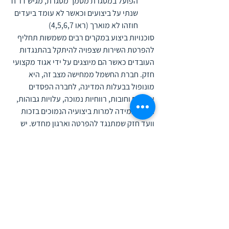
הפועל במסגרת מסמך מסגרת, מגיש דו"ח 
שנתי על ביצועים וכאשר לא עומד ביעדים 
חוזהו לא מוארך (ראו 4,5,6,7)
סוכנויות ביצוע במקרים רבים משמשות תחליף 
להפרטת השירות שצפויה להיתקל בהתנגדות 
העובדים כאשר הם מיוצגים על ידי אגוד מקצועי 
חזק. חברת החשמל ממחישה מצב זה, היא 
מונופול בבעלות המדינה, לחברה הפסדים 
עצומים וחובות, רווחיות נמוכה, עלויות גבוהות, 
היא מתמידה למרות ביצועיה הנמוכים בזכות 
וועד חזק שמתנגד להפרטה וארגון מחדש. יש 
בעלי עניין רבים בשימור המצב: הסתדרות, 
קבלנים, נבחרים וספקים שטוב להם המצב הקיים 
כל עוד החברה תספק חשמל באופן סדיר ולא 
יהיו רעשים גדולים מדי. לכן סוכנויות הביצוע 
מתאימות למגזר הציבורי בישראל מבלי לגרום 
לזעזועים מיותרים. 
תחומי הפעולה של היועץ הארגוני 