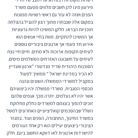
פירעון מינו להן חשבים מלווים מטעם משרד 
הפנים ושזה לא עזר גם ראשי רשויות ממונות 
במקום אלה שנבחרו מתוך רצון להוביל בהצלחה 
תוכניות הבראו. חלקן המשיכו להיות גרעוניות 
אך המשיכו להתקיים. מוות בחיי אנשים הוא 
אירוע חד פעמי אך ארגונים ציבוריים גוססים 
לעיתים תקופות ארוכות ולא מתים. חיים חיי נצח 
לעיתים על חשבוננו האזרחים המשלמים מיסים.
הסוכנות היהודית שריד מנדטורי "ארגון שעדיין 
לא הכיר במדינת ישראל " ממשיך לפעול 
במקביל למשרדי הממשלה השונים ונהנה 
מכספי המגבית. משרדי ממשלה יהיו ביצועיהם 
אשר יהיו לא נעלמים. יתרה מכך אגפים שלהם 
זוכים להפוך בעצמם למשרדים כחלק מחלוקת 
השלל שבהסכמים קואליציוניים האחרונים למשל 
במשרד החינוך, התחבורה, הפנים ועוד. במגזר 
הציבורי ביצועים יעילים הוא רק אחד הגורמים 
להישרדות ארגונית לאו דווקא החשוב בינם. חלק 