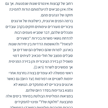
רחוב של קבוצות אינטרס שונות שנפגעות. אך גם 
אלה אינן מביאים להיעלמותם הודות לתמיכה 
חזקה של הנהנים מהם.
ברמה הפנים ארגונית, כישלונות של ארגונים 
ציבוריים מעוררים עימותים חזקים בקרב עובדים 
ומנהלים שלהם, דבר שמביא פעמים רבות 
להדחת נושאי משרות בכירות "כשעירים 
לעזאזל" ולהאשמות הדדיות בין יחידות שונות 
בארגון. למרות שהם כושלים הם שורדים אך 
סובלים ממצב של חולי מכאיב לעיתים דמוי 
משפיל הן בזירה הציבורית והן בזירה הפנימית 
אך ממשיכים לשרוד (ראו 1). 
ראשי ממשלה לא עומדים בצורה נחרצת אחרי 
יוזמות לשנויים או רפורמות (עד היום) גם כאשר 
ארגונים ציבוריים לא מתפקדים. הנושא לא 
נמצא בעדיפות בסדר היום שלהם. 
במציאות הפוליטית הבולטת במיוחד בימים אלה 
מתבצעת "חלוקת שלל" ומינוי לתפקידים 
בכירים מקורבים פוליטיים במשרדי הממשלה, 