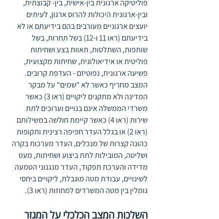
פוליטיקה ארגונית בין-אישית, בין- קבוצתית, 
ובין-ארגונית היכולות להרוס ארגון, לעיתים 
יועצים ארגוניים מעורבים בהם בידיעתם או לא 
בידיעתם (ראו 11 ו-12) בשל תחרות, בשל 
שותפות, השתלטות, תאוות בצע ושחיתות 
פוליטית או אידיאולוגית, שחיתות מקצועית, 
פשיעה ארגונית, נפוטיזם - העדפת קרובים.
המצב מחריף כאשר לא "שמים" על מבקר 
המדינה ולא מתקנים ליקויים (ראו 3) כאשר 
משרדי הממשלה אינם בנויים וערוכים לתת 
שירות (ראו 4) כאשר קיימת חולשה במשילותם 
(ראו 2) או בגלל העדר חפיפה רצינית ותקופות 
כהונה קצרות של מנכלים, העדר מערכות בקרה 
ושליטה, המובילות לתת ביצוע ושחיתות, מעט 
מדידה והערכת תפקוד, העדר מנגנוני הטמעה 
לשינויים, עבודת מטה מוגבלת, ליקויים ביחסי 
גומלין בין מטה המשרדים למחוזות (ראו 3).
השלכות המצב הכלכלי על המגזר 