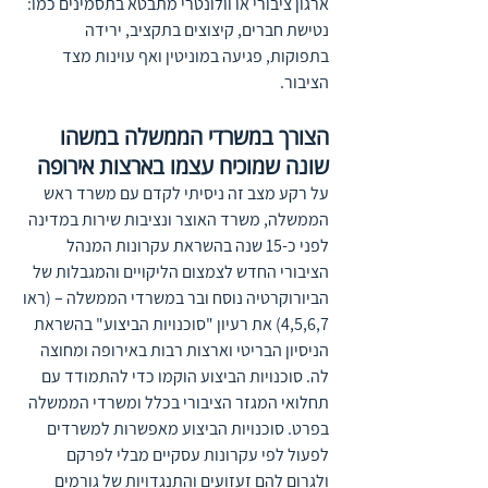
ארגון ציבורי או וולונטרי מתבטא בתסמינים כמו: 
נטישת חברים, קיצוצים בתקציב, ירידה 
בתפוקות, פגיעה במוניטין ואף עוינות מצד 
הציבור.  
הצורך במשרדי הממשלה במשהו 
שונה שמוכיח עצמו בארצות אירופה
על רקע מצב זה ניסיתי לקדם עם משרד ראש 
הממשלה, משרד האוצר ונציבות שירות במדינה 
לפני כ-15 שנה בהשראת עקרונות המנהל 
הציבורי החדש לצמצום הליקויים והמגבלות של 
הביורוקרטיה נוסח ובר במשרדי הממשלה – (ראו 
4,5,6,7) את רעיון "סוכנויות הביצוע" בהשראת 
הניסיון הבריטי וארצות רבות באירופה ומחוצה 
לה. סוכנויות הביצוע הוקמו כדי להתמודד עם 
תחלואי המגזר הציבורי בכלל ומשרדי הממשלה 
בפרט. סוכנויות הביצוע מאפשרות למשרדים 
לפעול לפי עקרונות עסקיים מבלי לפרקם 
ולגרום להם זעזועים והתנגדויות של גורמים 