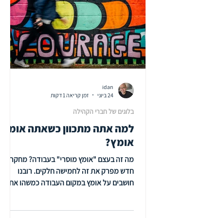
ובזה הסתיים הדיון. איך כל זה
idan
24 ביוני
זמן קריאה 1 דקות
בלוגים של חברי הקהילה
למה אתה מתכוון כשאתה אומר
אומץ?
מה זה בעצם "אומץ מוסרי" בעבודה? מחקר
חדש מפרק את זה לחמישה חלקים. רובנו
חושבים על אומץ במקום העבודה כמשהו אחד
גדול ומעורפל — "להגיד את האמת", "לעמוד
על שלך". אבל מחקר חדש שפורסם בכתב העת
Human Resource Development Quarterly