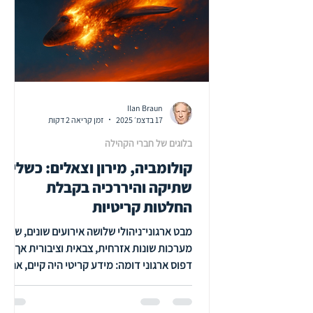
40. הם מבינים שזה לא עוד 'קורס השתלמות' –
זו
Ilan Braun
17 בדצמ׳ 2025
זמן קריאה 2 דקות
בלוגים של חברי הקהילה
קולומביה, מירון וצאלים: כשלי
שתיקה והיררכיה בקבלת
החלטות קריטיות
מבט ארגוני־ניהולי שלושה אירועים שונים, שלוש
מערכות שונות אזרחית, צבאית וציבורית אך
דפוס ארגוני דומה: מידע קריטי היה קיים, אנשי
מקצוע זיהו סיכון ממשי, ובכל זאת לא התקבלה
החלטה לעצור את המהלך. ב־אסון מעבורת