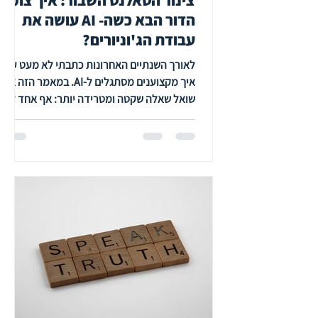
הדור הבא כשה- AI עושה את
עבודת הג'וניורים?
לאורך השנתיים האחרונות כתבתי לא מעט על
איך מקצוענים מסתגלים ל-AI. במאמר הזה אני
שואל שאלה שקטה ומטרידה יותר: אף אחד לא
נולד מומחה – והדרך למומחיות עברה תמיד
דרך "עבודת הזוטרים" שה-AI בולע לנו עכשיו.
אז מי יבנה את הסניורים של מחר?