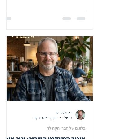
מתגברים על זה? אמנם בשביל זה צריך לעבור
תהליך שלם, ורצוי אצלנו (ווינק ווינק), אבל הנה
כמה אקמולים מיידים שכדאי לקחת
כשמרגישים את הזיעה הקרה ואת המחנק בגרון,
רגע לפני החלטה: 1. שיימו את הפחד: פחד
עמום נוטה להתרחב. פחד ספציפי נוטה
להצטמצם. תשאלו את עצמכם: מה בדיוק אני
מפחד שיקרה כאן
יניב אלטרס
7 ביולי
זמן קריאה 3 דקות
בלוגים של חברי הקהילה
צינור הטאלנט השבור: איך צומח