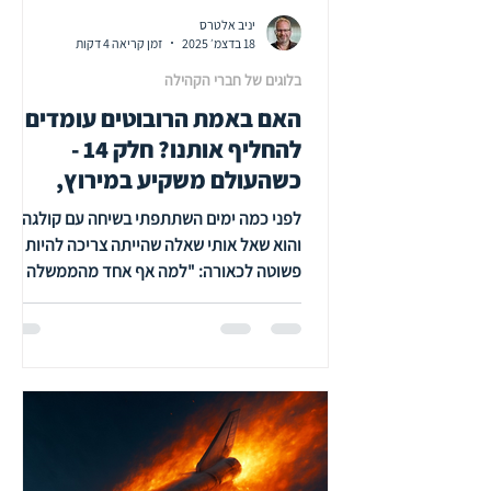
יניב אלטרס
18 בדצמ׳ 2025
זמן קריאה 4 דקות
בלוגים של חברי הקהילה
האם באמת הרובוטים עומדים
להחליף אותנו? חלק 14 -
כשהעולם משקיע במירוץ,
אנחנו משקיעים בהישרדות/ יניב
לפני כמה ימים השתתפתי בשיחה עם קולגה,
אלטרס
והוא שאל אותי שאלה שהייתה צריכה להיות
פשוטה לכאורה: "למה אף אחד מהממשלה לא
מדבר איתנו על מה שקורה עם AI? הוא לא דיבר
על רגולציה. לא על חוקים. הוא דיבר על משהו
בסיסי יותר - על מדינה שמבינה שמתרחש כאן
משהו מהותי ורוצה לעזור לארגונים (ולאזרחים)
להתכונן. "תראה מה קורה בסינגפור", הוא
אמר. "הממשלה שם נותנת לכל אזרח 500
דולר (סינגפורי. סביב 350 דולר אמריקאי)
ללמידה דיגיטלית. ועוד 4,000 דולר אחרי גיל