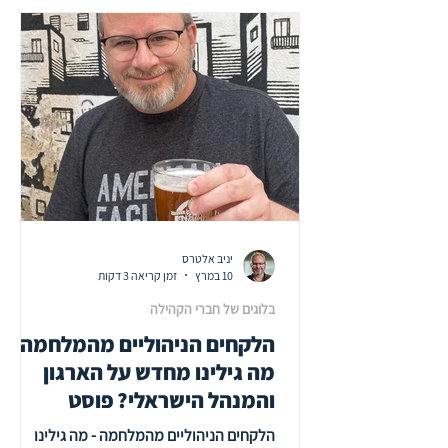
שמסייעים לאנשים ולארגונים לא רק לשרוד את
הימים האלה, אלא גם לשמר בהם משהו
מהמשמעות. לעיקרון הראשון אני קורא "
לגיטימציה של פיצול הקשב ". כולנו מכירים את
האדם שיושב מ
יניב אלטרס
10 במרץ
זמן קריאה 3 דקות
בלוגים של חברי הקהילה
הלקחים הניהוליים מהמלחמה -
מה גילינו מחדש על הארגון
והמנהל הישראלי? פוסט
מהמלחמה הקודמת, שאולי
הלקחים הניהוליים מהמלחמה - מה גילינו