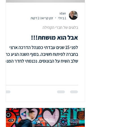
idan
1 ביולי
זמן קריאה 2 דקות
בלוגים של חברי הקהילה
אבל הוא מושחת!!!
לפני 15 שנים עבדתי כמנהל הדרכה ארצי
בחברה לפיתוח חשיבה. בסוף השנה הגיע כרגיל
שלב השיח על הבונוסים. נכנסתי לחדר המנכ"ל
ושמעתי ממנו מה יהיה הבונוס השנה.
התכווצתי. לא בגלל הסכום, אלא כי ממש
הרגשתי שהשנה לא מגיע לי לקבל אקסטרה
כסף. הרגשתי שלא עבדתי מספיק טוב ולא
תרמתי תרומה משמעותית למערכת. הצעתי לו
להעביר את הבונוס למישהי אחרת שראיתי
שהיא עובדת נון סטופ ולגמרי הגיע לה. הוא
ביטל את העניין, אמר בכמה מילים שאנחנו
רצים ביחד מרתון ולא כל אחד רץ ספרינט לבד