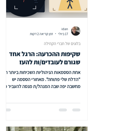
idan
17 ביולי
זמן קריאה 2 דקות
בלוגים של חברי הקהילה
שקיפות ההכרעה: הרגל אחד
שגורם לעובדים/ות להעז
אחת הססמאות הניהוליות השכיחות ביותר היא:
"הדלת שלי פתוחה". מאחורי הססמה יש
מחשבה יפה שבה המנהל/ת מנסה להעביר מסר
שבו יש הזמנה לעובדים/ת בארגון להיכנס
פנימה תרתי משמע ולהציע רעיונות חדשים,
לשאול שאלות, להביע ספקות, לשתף בקשיים
וכו'. מחקר גדול שהתפרסם בירחון Applied
Psychology מערער דרמטית על הרווח
שבססמה הזו. החוקרים בדקו גם בשדה עצמו