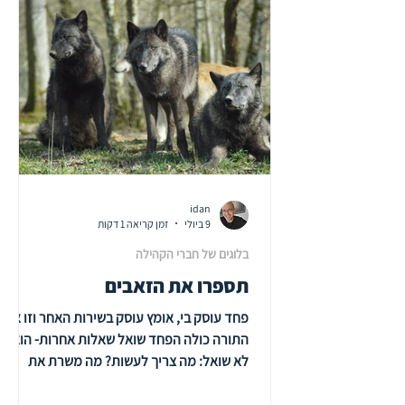
וגם באמצעות ניסוי מבוקר עד כמה המנהל/ת
אומר/ת לצוות שלו בגלוי מהם הקריטריונים על
פיהם מתקבלת ההחלטה אילו רעיונות של
עובדים/ות לאמץ ואילו לדחות.
idan
9 ביולי
זמן קריאה 1 דקות
בלוגים של חברי הקהילה
תספרו את הזאבים
פחד עוסק בי, אומץ עוסק בשירות האחר וזו אולי
התורה כולה הפחד שואל שאלות אחרות- הוא
לא שואל: מה צריך לעשות? מה משרת את
הצוות? הוא כן שואל: מה אם אראה טיפש? מה
אם הם לא יאהבו אותי? מה אם אני איכשל? איך