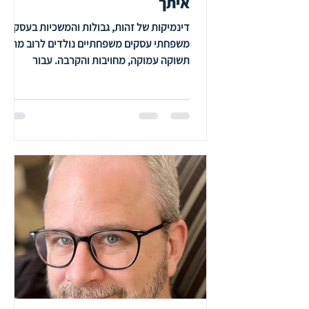
איתך
דינמיקות של זהות, גבולות והמשכיות בעסק
משפחתי עסקים משפחתיים נולדים לרוב מתוך
תשוקה עמוקה, מחויבות והקרבה. עבור
המייסד, העסק הוא הרבה מעבר למקור פרנסה:
הוא ביטוי לזהות, לערכים ולסיפור חיים. לעיתים
קרובות מתלווה לכך ציפייה סמויה שהדור הבא
ימשיך את הדרך, יישא את הלפיד ויממש את
החזון. אלא שבפועל, ציפייה זו אינה תמיד
מתממשת. במקרה שלפנינו, שלושת הילדים
בחרו שלוש דרכי התמודדות שונות עם אותו
מקור לחץ.הבן הבכור בחר ביציאה חדה וברורה
– לימודי קולינריה וניתוק מהעסק.הבת
האמצעית ניסחה ר