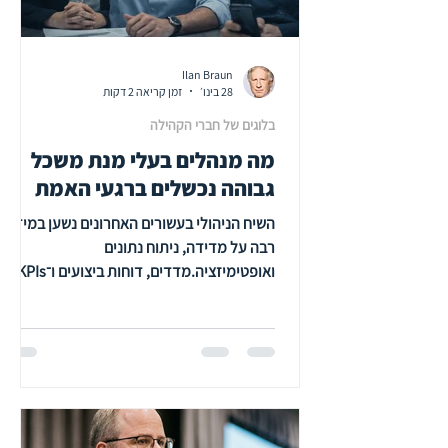
Ilan Braun
28 בינו׳
זמן קריאה 2 דקות
בלוגים של חברי הקהילה
מה מנהלים בעלי מנת משכל
גבוהה נכשלים ברגעי האמת
השיח הניהולי בעשורים האחרונים נשען במידה
רבה על מדידה, ניתוח נתונים
ואופטימיזציה.מדדים, דוחות ביצועים ו־KPIs
הפכו לכלי המרכזי באמצעותו הנהלות בוחנות
הצלחה, קבלת החלטות ויעילות ארגונית. עם
זאת, ניסיון מצטבר בעבודה ייעוצית עם הנהלות
בכירות מצביע על פער מהותי: כישלונות
ארגוניים משמעותיים אינם נובעים בדרך כלל
מחוסר במידע, אלא מאופן עיבודו האנושי.
במילים אחרות – לא מחסור ב־IQ, אלא מחסור