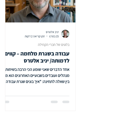
יניב אלטרס
15 במרץ
זמן קריאה 2 דקות
בלוגים של חברי הקהילה
עבודה בשגרת מלחמה – קווים
לדמותה/ יניב אלטרס
אחד הדברים שאני שומע הכי הרבה בשיחות עם
מנהלים ועובדים בשבועיים האחרונים הוא משהו
בין שאלה לתחינה: "איך בונים שגרת עבודה
שמחזיקה, כשאין שגרה?" זו שאלה אמיתית.
ואני לא בטוח שיש לה תשובה אחת נכונה. אבל
אחרי הרבה שיחות בשטח, ואחרי שראיתי צוותים
שנשברו וצוותים שמחזיקים, אני מזהה כמה
עקרונות, אותם אשמח לחלוק כאן אתכם,