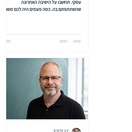
עסקי. תחשבו על הישיבה האחרונה
שהשתתפתם בה. כמה פעמים היה לכם משהו
לומר — והחלטתם לשתוק? אולי חשבתם שזה
לא הרגע, אולי לא רציתם להיתפס כחריגים,
אולי סתם לא היה בא לכם להיכנס לזה. תחזיקו
את התחושה הזאת לרגע... השנה יצא מחקר של
גוף שנקרא המרכז לאפקטיביות ארגונית. מה
שדרמטי בו הוא ההיקף: הוא מבוסס על אנשי
מקצוע בתחום רווחת העובד ב-47 מדינות,
מתוך נתונים של יותר ממאה אלף ארגונים
ושמונים ושמונה מיליון עובדים. זה לא סקר קטן.
זו תמונה גלובלי
יניב אלטרס