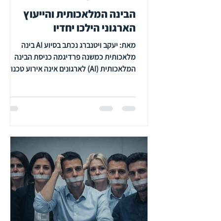
הבינה המלאכותית והייעוץ
הארגוני הילכו יחדיו
מאת: יעקב ויטנברג נכתב בסיוע AI בינה
מלאכותית כמשנה פרדיגמה כניסת הבינה
המלאכותית (AI) לארגונים אינה אירוע טכנולוגי
גרידא, אלא טרנספורמציה זהותית ותרבותית
המשנה את ה-DNA של קבלת ההחלטות
והסמכות הניהולית. אתגר הטמעת AI מייצרת
"חיכוך ארגוני" הנובע מחרדת החלפה ומשבר
סמכות. ארגונים נוטים להתמקד ביעילות
טכנית, אך מזניחים את המטען הפסיכולוגי
והאתי שהאלגוריתם נושא עמו. המאמר מגדיר
את היועץ הארגוני כ"ארכיטקט תיווך" הפועל
לניהול הביטחון הפסיכולוגי, יציקת משמעות
לדאטה, שמירת סף אתית